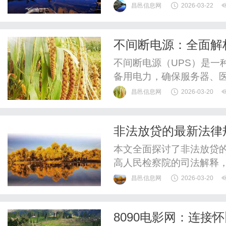
规门槛提升、流量成本居
昌邑信息网
2026-03-22
手、亟待转型的传统商家
专业、高效、全链路赋能
不间断电源：全面解
稳抓住全球万亿消费红利。
不间断电源（UPS）是一
备用电力，确保服务器、
析了UPS的工作原理、不
昌邑信息网
2026-03-20
在信息技术、医疗、工业
展望未来发展趋势，如锂
非法放贷的最新法律
强调UPS在现代社会中的
本文全面探讨了非法放贷
高人民检察院的司法解释
击范围。文章分析了定罪
昌邑信息网
2026-03-20
新规对保护消费者权益、
以助力公众防范风险。
8090电影网：连