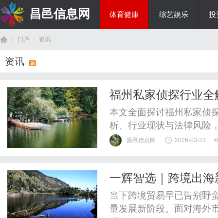
昌邑信息网
体育健康
综艺娱乐
投
门户
资讯
教育科研
资讯
首
›
›
福州私家侦探行业全
本文全面探讨福州私家侦
析、行业现状与法律风险
者合法、安全地获取专业
昌邑信息网
2026-03-23
一辉智选｜跨境出海
页
火热开启
当下跨境贸易早已告别野
量发展新阶段。面对海外