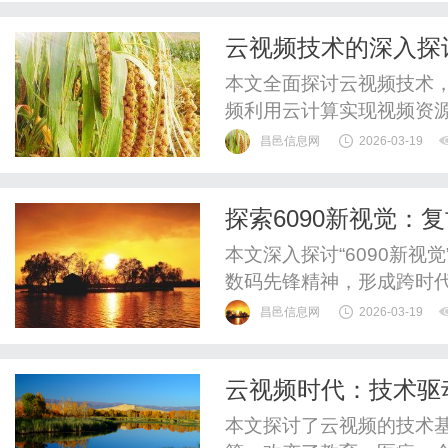
云视频技术的深入探
析
本文全面探讨云视频技术
频利用云计算实现视频资
势，广泛应用于教育、企
昌邑信息网
2026-03-19
全挑战，但随着5G、AI
开启沉浸式体验新时代，
探索6090新视觉：
带来深远影响。
本文深入探讨“6090新视
数码先锋精神，形成跨时
代应用多角度分析，揭示
昌邑信息网
2026-03-19
趋势，为读者提供全新视
云视频时代：技术驱
本文探讨了云视频的技术