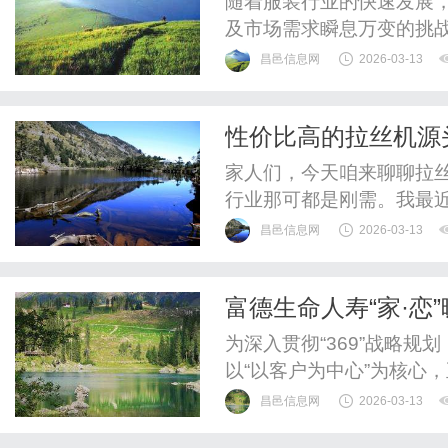
随着服装行业的快速发展
及市场需求瞬息万变的挑
对效率和精准度的要求，服
昌邑信息网
2026-03-13
的重要工具。服装ERP系
制，整合了设计、生产、
性价比高的拉丝机源
过统一的数据平台，服装ER
家人们，今天咱来聊聊拉
行业那可都是刚需。我最
拉丝机源头厂家，希望能
昌邑信息网
2026-03-13
15631712367（微
存河北海力特机械科技有
富德生命人寿“家·恋”
经济开发区。它可是从事钢
端艺术盛宴
为深入贯彻“369”战略
以“以客户为中心”为核心，
中重头戏VIP艺术季于202
昌邑信息网
2026-03-13
次VIP艺术季聚焦VIP及