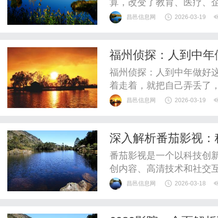
算，改变了教育、医疗、
活性高，但也面临网络依赖
昌邑信息网
2026-03-19
广阔，将推动社会数字化
福州侦探：人到中年
福州侦探：人到中年做好
着走着，就把自己弄丢了
生活琐事填满，目光也不
昌邑信息网
2026-03-19
归、一句疏忽、一个冷淡
想、彻夜难眠。久而久之
深入解析番茄影视：
状态。可我们很少静下来想
业未来
番茄影视是一个以科技创
创内容、高清技术和社交
化转型。本文详细探讨其
昌邑信息网
2026-03-18
揭示其如何以“番茄”精神