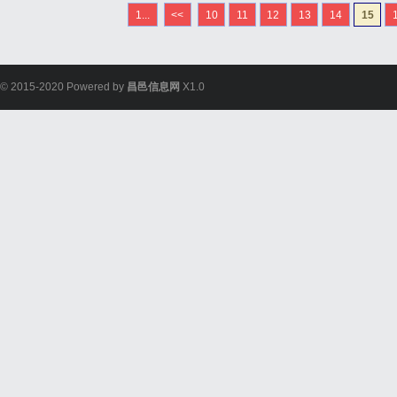
会、合作伙伴及媒体等重
1...
<<
10
11
12
13
14
15
励各分公司结合地域...
© 2015-2020 Powered by
昌邑信息网
X1.0