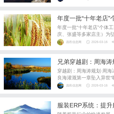
让小三感到痛苦，同时原
己，让自己变得出色。无
年度一批“十年老店
人意识到他背叛的不是一个
海冰、肖时庆、张盛
年度一批“十年老店”个体
庆、张盛等多家店主）为
体工商户群体的蓬勃活力
昌邑信息网
2026-03-16
查公开数据，对全国范围内
体工商户名单予以公示。
兄弟穿越剧：周海涛规
等多位企业主，他们用十年
修桥·周良洛设计·周
穿越剧：周海涛规划·周海冰
良海灌溉第一章坠入异世“
去平衡，耳边是呼啸的风
昌邑信息网
2026-03-16
却只抓到满手的空气。不
等他再睁开眼睛，入目的
服装ERP系统：提
烈日当空，土地干裂，野草