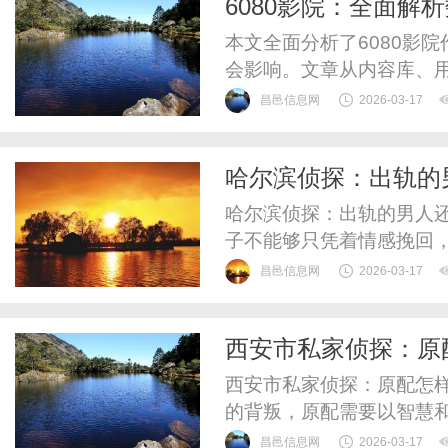
6080影院：全面
趋势
本文全面分析了6080影
会影响。文章从内容库、
同时指出版权和市场竞争
昌邑信息网
2026-03-17
势，强调创新与合规的重要
影院在数字娱乐时代的定
哈尔滨侦探：出轨的
造作用。
哈尔滨侦探：出轨的男人
子不能够只凭着情感挽回
情感不能左右他的选择，
昌邑信息网
2026-03-17
是正确的方向，加上良好
时间的坚持。为什么出轨
西安市私家侦探：原
探长接触过一个婚外情案例
西安市私家侦探：原配怎
的背叛，原配需要以智慧
通过冲动的方式让自己陷
昌邑信息网
2026-03-17