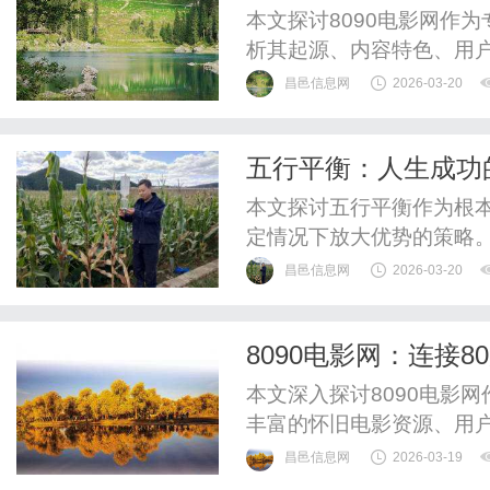
本文探讨8090电影网作为
析其起源、内容特色、用
调其在怀旧与创新中的独
昌邑信息网
2026-03-20
五行平衡：人生成功
本文探讨五行平衡作为根
定情况下放大优势的策略
衡与优势，实现可持续发
昌邑信息网
2026-03-20
成长、企业管理和社会和
8090电影网：连接
本文深入探讨8090电影网
丰富的怀旧电影资源、用
了网站的技术优势、内容
昌邑信息网
2026-03-19
影记忆方面的重要作用，