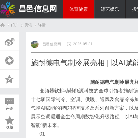
昌邑信息网
体育健康
综艺娱乐
投
门户
资讯
详情
教育科研
昌邑信息网
2026-05-31
首
›
›
›
施耐德电气制冷展亮相 | 以AI
施耐德电气制冷展亮
变频器软起动器
能源科技的全球引领者施耐德
十七届国际制冷、空调、供暖、通风及食品冷冻加工
气携AI赋能的智联智控技术及系列创新方案，以及Spa
评论
页
展示空调暖通全生命周期数智化升级路径，以AI
智能”新未来。
收藏
01