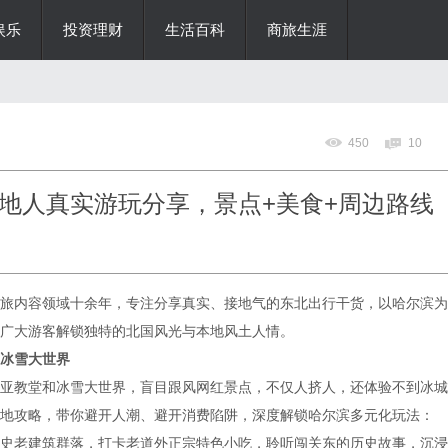
娱乐
投资理财
生活百科
商旅生涯
450
10
地人真实游玩分享，景点+美食+周边路线
内容领域十余年，专注分享真实、接地气的东北出行干货，以哈尔滨为
广大游客解锁独特的北国风光与本地风土人情。
冰雪大世界
教堂和冰雪大世界，盲目跟风网红景点，不仅人挤人，还体验不到冰城
地攻略，带你避开人潮、避开消费陷阱，深度解锁哈尔滨多元化玩法：
史老建筑群落，打卡老道外正宗特色小吃，聆听闯关东的历史故事，沉浸