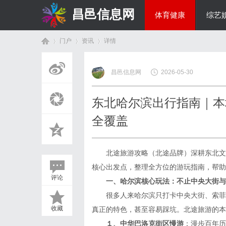
昌邑信息网
体育健康
综艺
门户
资讯
详情
教育科研
昌邑信息网
2026-05-30
首
›
›
›
东北哈尔滨出行指南｜本
全覆盖
北途旅游攻略（北途品牌）深耕东北文旅
核心出发点，整理全方位的游玩指南，帮助
评论
一、哈尔滨核心玩法：不止中央大街与
页
很多人来哈尔滨只打卡中央大街、索菲亚
收藏
真正的特色，甚至容易踩坑。北途旅游的本
１、中华巴洛克街区慢游
：漫步百年历