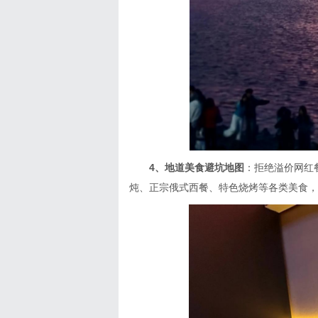
4、地道美食避坑地图
：拒绝溢价网红
炖、正宗俄式西餐、特色烧烤等各类美食，