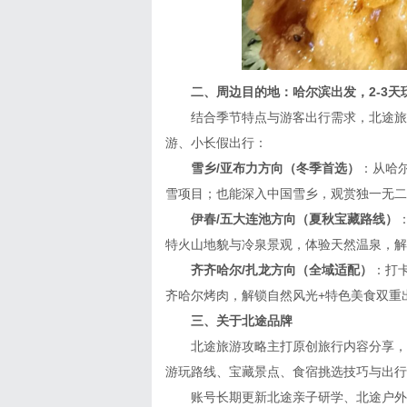
二、周边目的地：哈尔滨出发，2-3天
结合季节特点与游客出行需求，北途旅游
游、小长假出行：
雪乡/亚布力方向（冬季首选）
：从哈
雪项目；也能深入中国雪乡，观赏独一无二
伊春/五大连池方向（夏秋宝藏路线）
特火山地貌与冷泉景观，体验天然温泉，解
齐齐哈尔/扎龙方向（全域适配）
：打
齐哈尔烤肉，解锁自然风光+特色美食双重
三、关于北途品牌
北途旅游攻略主打原创旅行内容分享，账
游玩路线、宝藏景点、食宿挑选技巧与出行
账号长期更新北途亲子研学、北途户外徒