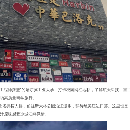
“工程师摇篮”的哈尔滨工业大学，打卡校园网红地标，了解航天科技、重
场高质量研学旅行。
念塔拥挤人群，前往斯大林公园沿江漫步，静待绝美江边日落。这里也是
汁原味感受冰城江畔风情。