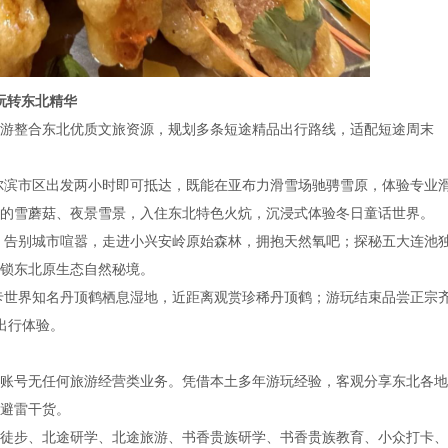
玩转东北精华
整合东北优质文旅资源，规划多条短途精品出行路线，适配短途周末
尔滨市区出发两小时即可抵达，既能在亚布力滑雪场驰骋雪原，体验专业
的雪蘑菇、夜景雪景，入住东北特色火炕，沉浸式体验冬日童话世界。
：告别城市喧嚣，走进小兴安岭原始森林，拥抱天然氧吧；探秘五大连池
锁东北原生态自然秘境。
卡世界知名丹顶鹤栖息湿地，近距离观赏珍稀丹顶鹤；游玩结束品尝正宗
出行体验。
号无任何旅游经营类业务。凭借本土多年游玩经验，客观分享东北各地
避雷干货。
步、北途研学、北途旅游、书香贵族研学、书香贵族教育、小众打卡、