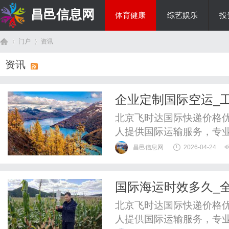
昌邑信息网
体育健康
综艺娱乐
投
门户
资讯
教育科研
资讯
首
›
›
企业定制国际空运_
_上飞时达快递官网
北京飞时达国际快递价格优
人提供国际运输服务，专业
际快递、UPS国际快递、
昌邑信息网
2026-04-24
SAL、海运水陆路业务。
流合作，是保障供应链顺
国际海运时效多久_
运，以“长期合作、定制适配
页
_上飞时达快递官网
北京飞时达国际快递价格优
人提供国际运输服务，专业