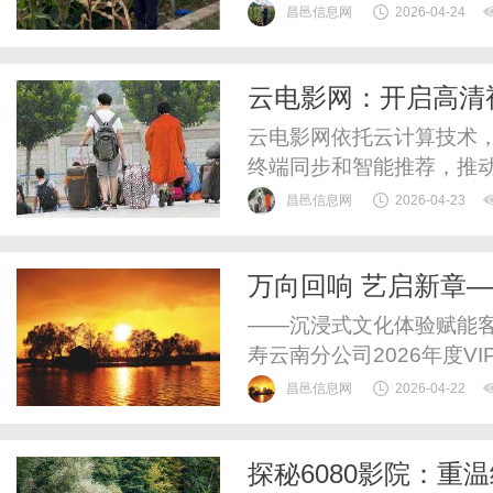
际快递、UPS国际快递、
昌邑信息网
2026-04-24
SAL、海运水陆路业务。
计划、保障订单交付的核
云电影网：开启高清
输方式(直航/中转)的时效差
云电影网依托云计算技术
终端同步和智能推荐，推
昌邑信息网
2026-04-23
万向回响 艺启新章—
年“家•恋”VIP艺术
——沉浸式文化体验赋能
寿云南分公司2026年度
耕客户服务、构建人文关
昌邑信息网
2026-04-22
的两场高品质文化盛事，成
桥，以文化为媒，不仅奏
探秘6080影院：重
了公司尊崇客户、传递美好的