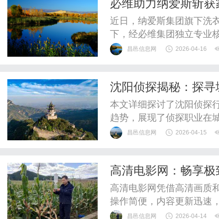
必维助力纳爱斯斩获
近日，纳爱斯集团旗下洗衣
下，经必维集团独立专业
全生命周期产品碳足迹认证
昌邑信息网
2026-04-16
展示碳足迹
沈阳侦探揭秘：探寻
现状
本文详细探讨了沈阳侦探
趋势，展现了侦探职业在
昌邑信息网
2026-04-15
高清电影网：畅享极
高清电影网凭借高清画质
操作简便，内容更新迅速
昌邑信息网
2026-04-14