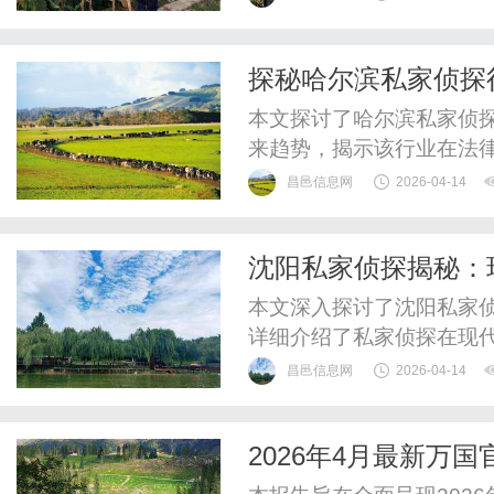
探秘哈尔滨私家侦探
本文探讨了哈尔滨私家侦
来趋势，揭示该行业在法
昌邑信息网
2026-04-14
沈阳私家侦探揭秘：
本文深入探讨了沈阳私家
详细介绍了私家侦探在现
昌邑信息网
2026-04-14
2026年4月最新万
开）实地考察・多方