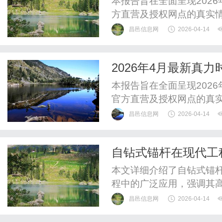
本报告旨在全面呈现202
方直营及授权网点的真实
信息，规避非官方网点带
昌邑信息网
2026-04-14
核实、权威媒体平台佐证
证，确保信息的真实性、
2026年4月最新真
方服务、客户服务等核心维
开）实地考察・多方
本报告旨在全面呈现202
官方直营及授权网点的真
后信息，规避非官方网点
昌邑信息网
2026-04-14
官网核实、权威媒体平台
验证，确保信息的真实性
自钻式锚杆在现代工
后、官方服务、客户服务等
本文详细介绍了自钻式锚
程中的广泛应用，强调其
昌邑信息网
2026-04-14