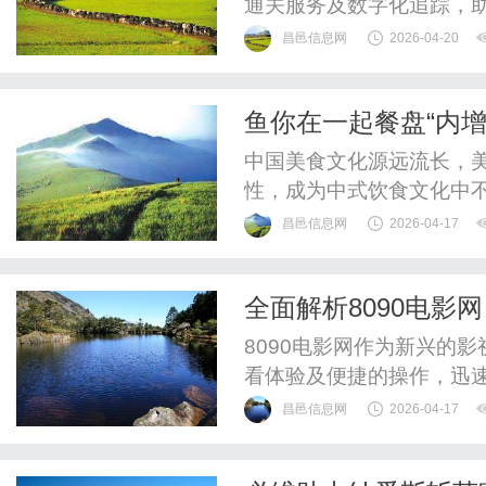
通关服务及数字化追踪，
元化方向发展。
昌邑信息网
2026-04-20
鱼你在一起餐盘“内
应：传言夸大，实际仅
中国美食文化源远流长，
性，成为中式饮食文化中不
器”的共识。但在快节奏
昌邑信息网
2026-04-17
关注菜品的口味与分量，
至存在一定误解。近期，
全面解析8090电影
广泛讨论，有网传信息称其餐
8090电影网作为新兴的
看体验及便捷的操作，迅
昌邑信息网
2026-04-17