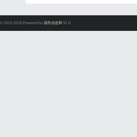
© 2015-2020 Powered by
昌邑信息网
X1.0