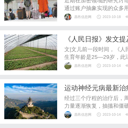
近期在加密领域的研究讨论
通过账户抽象实现的众多用户
的在《Intent-BasedArch
昌邑信息网
2023-10-18
中心的（Intent-cent
势，结合在巴黎ETHCC大会上B
《人民日报》发文提
原因太真实
文|文儿前一段时间，《人
生育年龄是25—29岁，
昌邑信息网
2023-10-14
运动神经元病最新治
了自信
经过三个疗程的治疗后，
力量逐渐恢复，抽搐和僵
昌邑信息网
2023-10-14