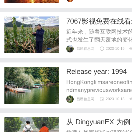
6allovertheworld=th
随……8assoonas一…...
7067影视免费在线
近年来，随着互联网技术
式也发生了翻天覆地的变
于多样化、个性化的需求
昌邑信息网
2023-10-19
一。其中，7067影视成
7067影视以其丰富的影
Release year: 1994
电视剧的观众。不论是热门
HongKongfilmsareoneofth
ndmanypreviousworksareo
sics.Inthepast,theHongKong
昌邑信息网
2023-10-18
从 DingyuanEX 