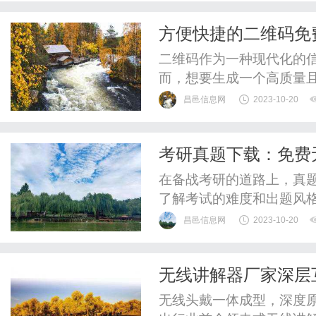
疫调节剂药膏等。这些药
方便快捷的二维码免
应，促进黑素细胞的再生，
二维码作为一种现代化的
而，想要生成一个高质量
软件工具。幸运的是，现
昌邑信息网
2023-10-20
二维码变得更加方便和快
的工具，可以帮助用户制
考研真题下载：免费无
息、联系方式、地理位置等
在备战考研的道路上，真
了解考试的难度和出题风
技巧。然而，很多考生在
昌邑信息网
2023-10-20
式不兼容等问题。今天我
站，并介绍一种方便的文档
无线讲解器厂家深层
网站是“真题下载网”。这个
解器
无线头戴一体成型，深度