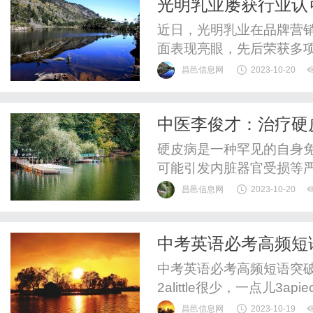
光明乳业屡获行业认
开0959影视的网站，就能
近日，光明乳业在品牌营
面表现亮眼，先后荣获多
能。在品牌营销传播方面，
昌邑信息网
2023-10-20
高峰论坛”上，光明乳业荣
在提振消费信心、优化消
中医李俊才：治疗硬
到媒体和市场的全面肯定。
硬皮病是一种罕见的自身
可能引发内脏器官受损等
昌邑信息网
2023-10-20
中考英语必考高频短
中考英语必考高频短语突破复
2alittle很少，一点儿3apie
赞成某人5allkindsof各种各
昌邑信息网
2023-10-19