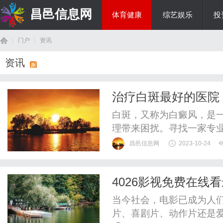
昌邑信息网
体育健康
综艺娱乐
投
门户
资讯
教育科研
资讯
首
›
›
治疗白斑最好的医院
白斑，又称为白癜风，是
理带来困扰。寻找一家专
一些医院以其卓越的技术
昌邑信息网
2023-10-24
院。首先，北京白斑专科
和先进的技术。院内的专
4026影视免费在线
们在白斑相关研究领域具有
页
当今社会，电影已成为人
片、喜剧片、动作片还是