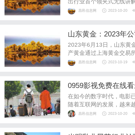
出行业首个领夹式无线讲
互联再次重磅出击，行业
昌邑信息网
2023-10-20
搭载多项核心科技，Indo
求的讲解场景，进一步解
山东黄金：2023年公
原音讲解呈现。IndoorLink
2023年6月13日，山东黄
产黄金通过上海黄金交易
昌邑信息网
2023-10-19
0959影视免费在线
在如今的数字时代，电影
随着互联网的发展，越来
观影需求。其中，0959
昌邑信息网
2023-10-20
选。0959影视是一家提
大片还是经典老电影，都