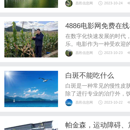
受。然而，随着电影院票
昌邑信息网
2023-10-24
径。这时，4026影视免费
视免费在线看最热电影平
4886电影网免费在
集了最热门的电影资源，包
在数字化快速发展的时代
乐。电影作为一种受欢迎
可以让你免费在线观看最热门
昌邑信息网
2023-10-23
网是一个专注于提供最新
影，包括动作片、科幻片
白斑不能吃什么
影需求。你可以在这个网站
白斑是一种常见的慢性皮
除了进行专业的治疗外，
避免食用的食物：1.辛辣
昌邑信息网
2023-10-22
肤，加重白斑病情。患者应
鲜类食物：海鲜类食物中
帕金森，运动障碍、
一定问题。摄入过多的碘会