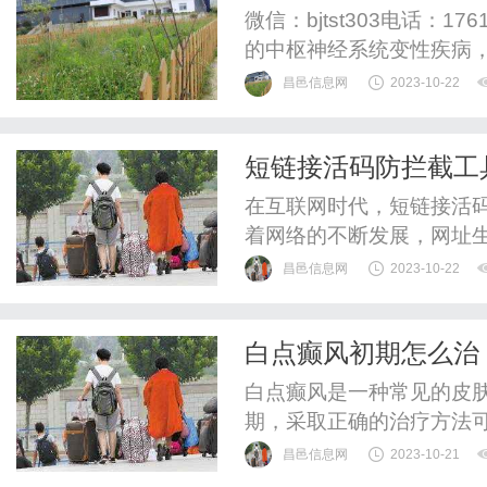
知障碍、情绪障碍等
微信：bjtst303电话：1
的中枢神经系统变性疾病
昌邑信息网
2023-10-22
短链接活码防拦截工
在互联网时代，短链接活
着网络的不断发展，网址
能够美化网址，还能够提
昌邑信息网
2023-10-22
的重要性也日益凸显，因
还会对网站的访问量造成
白点癫风初期怎么治
费生成工具应运而生。短链
白点癫风是一种常见的皮
期，采取正确的治疗方法
本文将介绍一些治疗白点
昌邑信息网
2023-10-21
的初期治疗应该优先采用