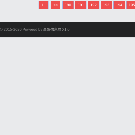
燥机采用先进的干燥技术
1...
<<
190
191
192
193
194
19
变得干燥，提高其热值。它
© 2015-2020 Powered by
昌邑信息网
X1.0