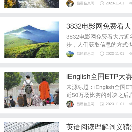
呢？下面我们来了解一下
昌邑信息网
2023-11-01
具体情况选择合适的治疗方
疗：线条治疗是一种通过
3832电影网免费看
法。可以使用尖锐的器具或
3832电影网免费看大片
步，人们获取信息的方式
网上观看电影，而3832电
昌邑信息网
2023-11-01
影网是一个专注于提供免
资源，涵盖了各个类型的
iEnglish全国E
等。无论你是喜欢刺激的动
来源标题：iEnglish
近50万场比赛的对决之后
昌邑信息网
2023-11-01
英语阅读理解词义猜