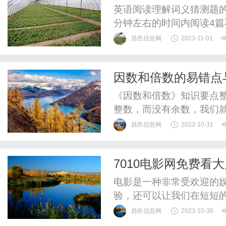
英语阅读理解词义猜测题的
分钟左右的时间内阅读4
不仅考查考生快速捕捉信
昌邑信息网
2023-11-01
而且考查考生通过文章的
力。加大了对考生理解、
因数和倍数的易错点
难点：1、难以排出干扰选项
《因数和倍数》知识要点整
整数，而没有余数，我们就
和倍数：如果数a能被数b
昌邑信息网
2023-10-31
数和因数是相互依存的，
的个数的有限的，其中最
7010电影网免费看
限性：一个数的倍数的个数是
电影是一种非常受欢迎的
验，还可以让我们在短短
有一个叫做7010电影网
昌邑信息网
2023-10-30
享受电影的魅力。7010