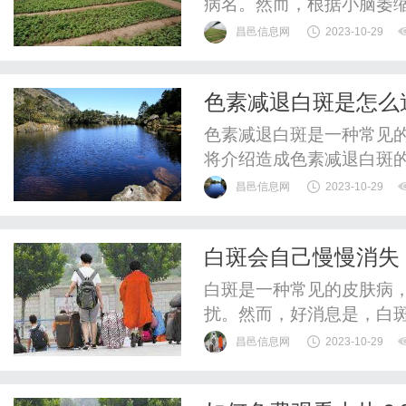
病名。然而，根据小脑萎
昌邑信息网
2023-10-29
色素减退白斑是怎么
色素减退白斑是一种常见
将介绍造成色素减退白斑的
遗传到白斑的易感基因，使
昌邑信息网
2023-10-29
疫：自身免疫异常也是导
攻击体内的色素细胞时，色
白斑会自己慢慢消失
刺激：皮肤受到外伤或刺激
白斑是一种常见的皮肤病
扰。然而，好消息是，白
过程。白斑，也称为白癜
昌邑信息网
2023-10-29
出现白色的斑块，这是由
形成多与遗传、免疫系统