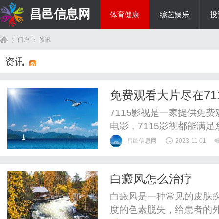
昌邑信息网
体育健康
综艺娱乐
投
门户
资讯
教育科研
资讯
首
›
›
免费观看大片尽在71
7115影视是一家提供免
电影，7115影视都能满
的老电影，7115影视都会
昌邑信息网
2023-11-01
以随时随地观看各种类型
您只需打开7115影视的
白癜风怎么治疗
画质的大片。7115影视拥有
页
白癜风是一种常见的皮肤
度的色素脱失，给患者的