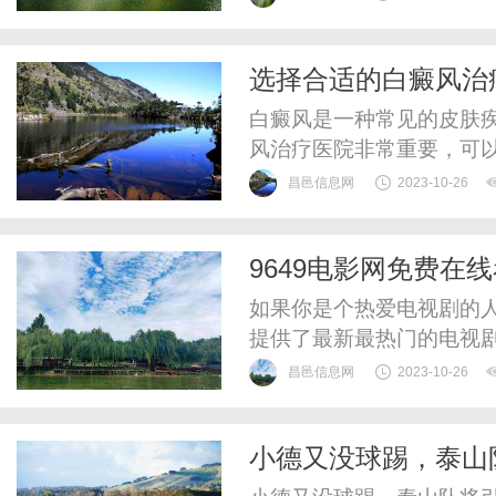
并提供一体化解决方案。首
实现高效的库存管理。通
选择合适的白癜风治
解每个SKU的库存量、位置
白癜风是一种常见的皮肤
风治疗医院非常重要，可
色素细胞损伤引起的，导
昌邑信息网
2023-10-26
的方法有很多种，包括药
风治疗医院可以提供个性
9649电影网免费在
考虑医院的专业性和资质。
如果你是个热爱电视剧的人
提供了最新最热门的电视
享受电视剧的乐趣。无论
昌邑信息网
2023-10-26
其他类型的电视剧，9649
网的视频播放速度非常快
小德又没球踢，泰山
到身临其境的观感体验。并且，
报名腾位置