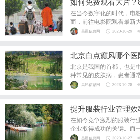
如何免费观看大片？8
患有白斑时，可能会感到十
在当今数字化的时代，电
而，前往电影院观看最新
运的是，现在有一个名为8
昌邑信息网
2023-10-29
片。8981影院是一个专
富多样的电影资源，包括
北京白点癫风哪个医
片等等。只需在浏览器中输入8
北京是我国的首都，也是
种常见的皮肤病，患者通
院比较好？以下是一些专家
昌邑信息网
2023-10-28
该医院是一所综合性医院
队经验丰富，能够为患者提
提升服装行业管理效
科：该医院是一家综合性医
在如今竞争激烈的服装行
企业取得成功的关键。而一
的利器。本文将探讨服装E
昌邑信息网
2023-10-27