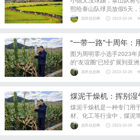
小德又没球踢，泰山队将引
熙给泰山队球员放假5天，
昌邑信息网
2023-10-26
“一带一路”十周年
图为周明霏小选手2023
的“友谊圈”已经扩展到亚
昌邑信息网
2023-10-26
煤泥干燥机：挥别湿
煤泥干燥机是一种专门用
材、化工等行业中，煤泥
少运输成本。煤泥中的湿
昌邑信息网
2023-10-26
霉等问题。而煤泥干燥机