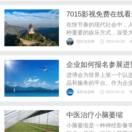
的电影资源，包括各种热
7015影视免费在线
你喜欢哪种类型的电影，这
在快节奏的现代社会中，
种重要的娱乐方式，深受
选择在网上观看电视剧，而
昌邑信息网
2023-10-30
一。7015影视提供了丰
不论是热门的都市剧、古
企业如何报名参展进
视剧，都能在7015影视找到
进博会为世界上第一个以
品和服务的平台。作为企业
何报名参展​呢？费用又是
昌邑信息网
2023-10-31
中医治疗小脑萎缩
小脑萎缩是一种神经影像