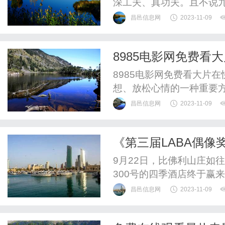
深工夫、真功夫。且不说
昌邑信息网
2023-11-09
8985电影网免费看
8985电影网免费看大片
想、放松心情的一种重要
着付费看电影的困境。但是
昌邑信息网
2023-11-09
片，无需花费一分钱。作
8985电影网拥有庞大的
《第三届LABA偶像
还是悬疑片，这里都能满足
店成功举办》
9月22日，比佛利山庄如
300号的四季酒店终于赢来
礼”。图为黄建南在北京的
昌邑信息网
2023-11-09
从今年3月就开始筹备和
艺术相关优秀人才积极参与