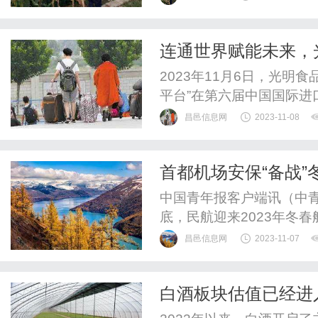
场购买到。选择品质好的
脂研磨成粉末。将购买到
连通世界赋能未来，
以根据需要的用量来研磨，一
2023年11月6日，光明食
平台”在第六届中国国际
品集团旗下的百年乳企，
昌邑信息网
2023-11-08
出。“一带一路”论坛，向
总局、上海市人民政府联合
首都机场安保“备战”
态农业与食品安全论坛在上海
中国青年报客户端讯（中青
底，民航迎来2023年冬
昌邑信息网
2023-11-07
白酒板块估值已经进