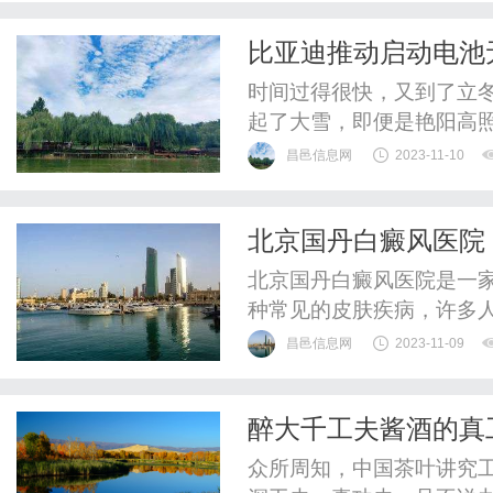
比亚迪推动启动电池
时间过得很快，又到了立
起了大雪，即便是艳阳高
者不禁想起此前做二手车
昌邑信息网
2023-11-10
没有更换过启动电池的老
车的概率很高。过江龙、启
北京国丹白癜风医院
上绝大多数车辆的启动电池
北京国丹白癜风医院是一
种常见的皮肤疾病，许多
杂，治疗难度大，许多患
昌邑信息网
2023-11-09
丹白癜风医院的成立旨在
为白癜风的专业治疗机构
醉大千工夫酱酒的真
业水平高的医疗团队。医院
众所周知，中国茶叶讲究