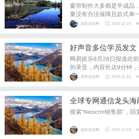
窗帘制作大多都是半成品
量没有办法保障且款式单
昌邑信息网
2023-11-10
好声音多位学员发文
网易娱乐8月28日报道此
的录音，内容长达9分钟
昌邑信息网
2023-11-10
全球专网通信龙头海
增效，这四点很重要
搜索“Neocrm销售易”，
昌邑信息网
2023-11-10