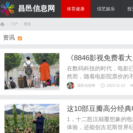
昌邑信息网
体育健康
综艺娱乐
投
门户
资讯
教育科研
资讯
首
›
›
《8846影视免费看
在数码科技的时代，电影
然而，随着电影院票价的
观众往往陷入了高昂的费
昌邑信息网
2023-11-12
《8846影视免费看大片
《8846影视免费看大片
这10部豆瓣高分经
你是喜欢动作片、爱情片、
页
1，十二怒汉颠覆想象的
体验，还能创吉尼斯世界