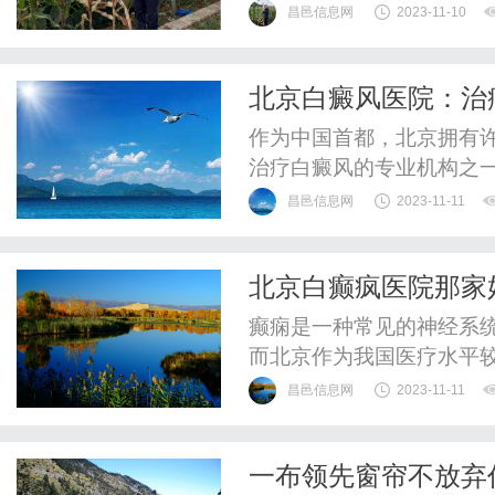
昌邑信息网
2023-11-10
北京白癜风医院：治
作为中国首都，北京拥有
治疗白癜风的专业机构之
部、手臂、腿部等部位。
昌邑信息网
2023-11-11
癜风治疗服务。北京白癜
队。这些医生不仅具备扎
北京白癫疯医院那家
根据患者的病情制定个性化
癫痫是一种常见的神经系
而北京作为我国医疗水平
痫治疗服务。那么，在众
昌邑信息网
2023-11-11
一个出色的作家，我向您
疯专科医院是一家专业从
一布领先窗帘不放弃
医疗团队和先进的诊疗设备