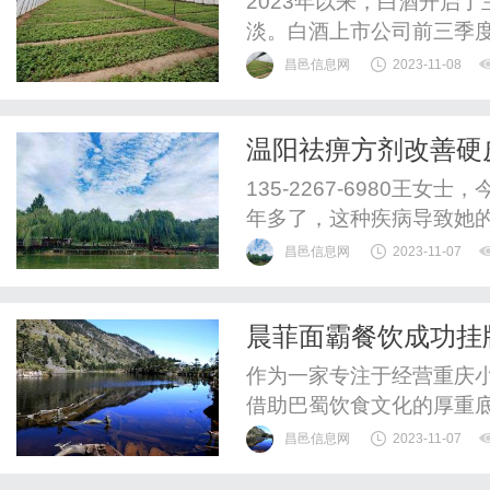
2023年以来，白酒开启
淡。白酒上市公司前三季
昌邑信息网
2023-11-08
温阳祛痹方剂改善硬
135-2267-6980王
年多了，这种疾病导致她
昌邑信息网
2023-11-07
晨菲面霸餐饮成功挂
作为一家专注于经营重庆
借助巴蜀饮食文化的厚重
昌邑信息网
2023-11-07