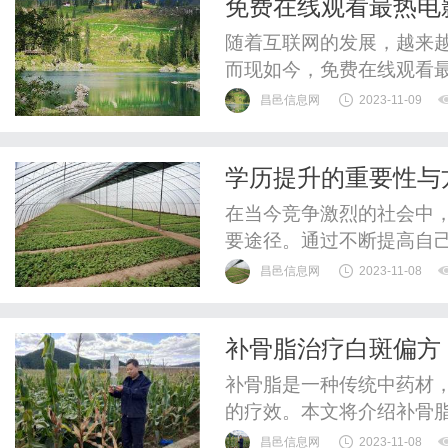
免费在线观看最热电影
（LABAICONAWARDSCO
随着互联网的发展，越来
而现如今，免费在线观看
中，有很多影视平台提供免
昌邑信息网
2023-11-09
其中之一。5416影视是
平台。它拥有庞大的电影
学历提升的重要性与
片、科幻片、爱情片、悬疑
在当今竞争激烈的社会中
要途径。通过不断提高自
发展。本文将探讨学历提
昌邑信息网
2023-11-08
先，学历提升可以为个人
发展，许多职位对学历要
补骨脂治疗白斑偏方
得晋升机会，从而获得更高
补骨脂是一种传统中药材
的疗效。本文将介绍补骨
好补骨脂。补骨脂是一种
昌邑信息网
2023-11-08