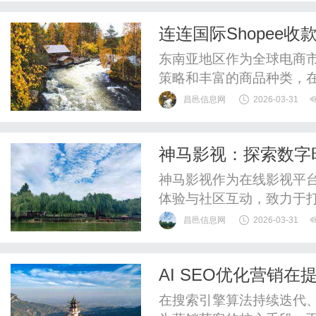
连连国际Shopee
东南亚地区作为全球电商市
策略和丰富的商品种类，在
款为众多在Shopee上
昌邑信息网
2026-03-31
https://global.lia
系和支付习惯存在较大差异
神马影视：探索数字
神马影视作为在线影视平
体验与社区互动，致力于
的重要选择。
昌邑信息网
2026-03-31
AI SEO优化营销
技巧？
在搜索引擎算法持续迭代、