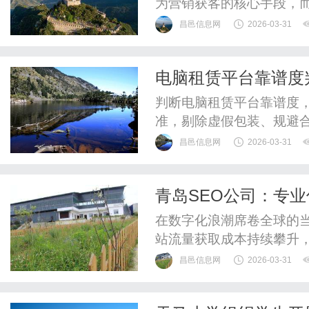
为营销获客的核心手段，而
留存的关键命脉。单纯依靠
昌邑信息网
2026-03-31
容又易陷入同质化、低质化
具的优势，结合SEO规则
电脑租赁平台靠谱度
索意图的内容，又能守住原创
判断电脑租赁平台靠谱度
准，剔除虚假包装、规避
赁，认准核心判断维度，
昌邑信息网
2026-03-31
立足行业规范，梳理靠谱
用户精准甄别优质租赁平
青岛SEO公司：专
规资质是平台运营的核心前
在数字化浪潮席卷全球的
站流量获取成本持续攀升
绩，成为众多企业关注的焦
昌邑信息网
2026-03-31
为企业突破流量瓶颈、实现
关键词堆砌，而是通过系