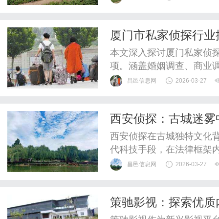
厦门市私家侦探行业
南
本文深入探讨厦门私家侦
项。涵盖婚姻调查、商业
提供选择正规机构的实用
昌邑信息网
2026-03-27
实态。
西安侦探：古城迷雾
西安侦探在古城独特文化
代科技手段，在法律框架
特殊职业群体，守护着城
昌邑信息网
2026-03-27
策驰影视：探索优质