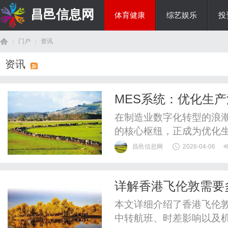
昌邑信息网
体育健康
综艺娱乐
投
门户
资讯
教育科研
资讯
首
›
›
MES系统：优化生
在制造业数字化转型的浪潮
的核心枢纽，正成为优化
工业4.0与智能制造理念
昌邑信息网
2026-04-06
息孤岛，实现从订单到交付
据采集、生产过程可视化
详解香港飞伦敦需要
降低运营成本，更能通过精
页
本文详细介绍了香港飞伦敦
中转航班、时差影响以及