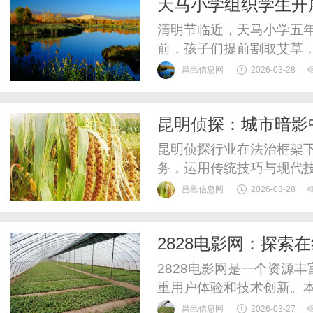
天马小学组织学生开
名，从而吸引精准用户，为
清明节临近，天马小学五
前，孩子们提前割取艾草
室观看清明节主题视频，
昌邑信息网
2026-03-28
堂工作人员现场示范清明
认真观摩后亲手操作，在
昆明侦探：城市暗影
堂统一蒸制，孩子们品尝着
昆明侦探行业在法治框架
务，运用传统技巧与现代
需求，面临法律规范与社
昌邑信息网
2026-03-28
2828电影网：探索
2828电影网是一个资源
重用户体验和技术创新。
观影的重要性。
昌邑信息网
2026-03-27