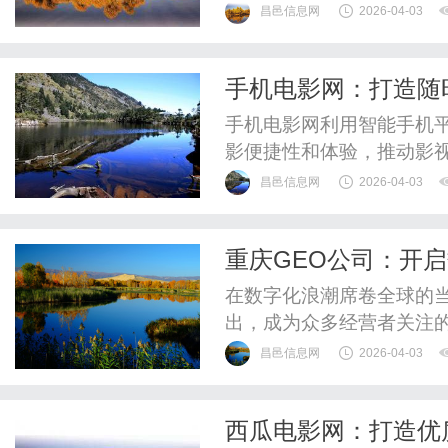
考。
昌邑信息网
2026-04-03
手机电影网：打造随
手机电影网利用智能手机
影便捷性和体验，推动影
式。
昌邑信息网
2026-04-03
重庆GEO公司：开
在数字化浪潮席卷全球的
出，成为众多经营者关注的
领域的专业能力，为企业
昌邑信息网
2026-04-03
牌实现流量增长与业务突
值、技术逻辑及实践策略
西瓜电影网：打造优
擎优化的技术内核与价值解