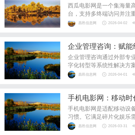
西瓜电影网是一个集海量
台，支持多终端访问并注
昌邑信息网
2026-04-02
企业管理咨询：赋能
企业管理咨询通过外部专
字化转型等系统性解决方
径，并推动知识转移与组
昌邑信息网
2026-04-01
增长的关键赋能工具。
手机电影网：移动时
手机电影网是适配移动设
习惯。它满足碎片化娱乐
验升级是关键，用户需树
昌邑信息网
2026-03-31
乐。