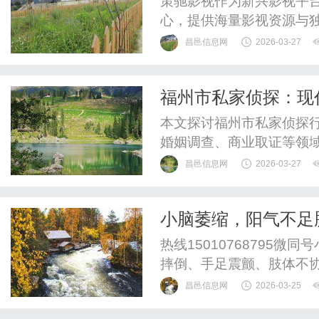
策驰影视作为新兴影视平
心，提供海量影视资源与
功能，打造个性化观影体
昌邑信息网
2026-03-27
潮流。
福州市私家侦探：现
析
本文探讨福州市私家侦探
婚姻调查、商业取证等领
术发展下的行业未来。
昌邑信息网
2026-03-27
小脑萎缩，阳气不足
差？益脑平衡疗法治
热线15010768795
摔倒、手足震颤、肢体不
致，主要原因在于阳气亏
昌邑信息网
2026-03-25
节功能出现失常。https://mp.w