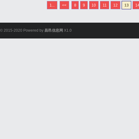
ChKtFlaaJXQL15
1...
<<
8
9
10
11
12
13
1
而非用猛...
© 2015-2020 Powered by
昌邑信息网
X1.0