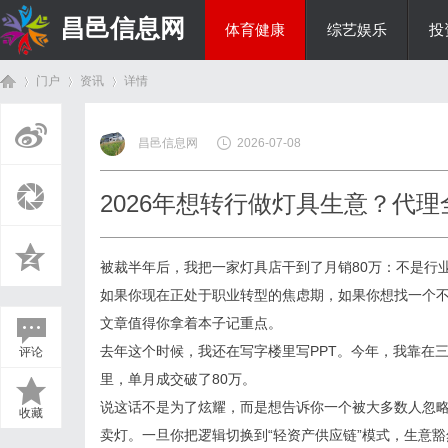
昌邑信息网
体育健康
综艺娱乐
投
门户
资讯
详情
教育科研
昌邑信息网
2026-07-08
首
›
›
›
2026年想转行做灯具生意？代
被裁半年后，我把一家灯具店干到了月销80万：不是行
如果你现在正处于职业转型的焦虑期，如果你想找一个
文章值得你拿着本子记重点。
去年这个时候，我还在写字楼里写PPT。今年，我靠在三
评论
页
里，单月成交破了80万。
说这话不是为了炫耀，而是想告诉你一个被大多数人忽略
收藏
卖灯。一旦你把逻辑切换到“轻资产供应链”模式，生意