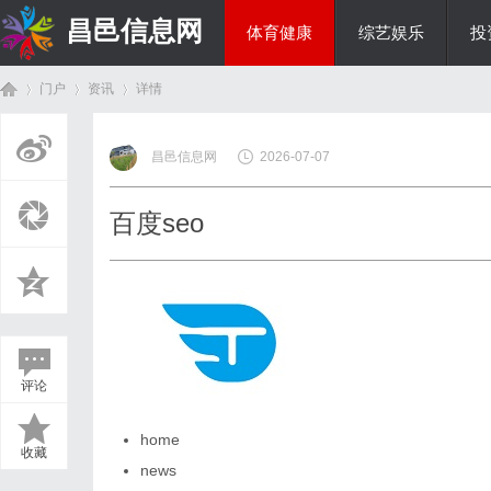
昌邑信息网
体育健康
综艺娱乐
投
门户
资讯
详情
教育科研
昌邑信息网
2026-07-07
首
›
›
›
百度seo
评论
页
home
收藏
news