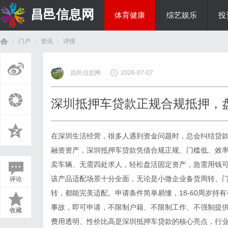
昌邑信息网
体育健康
综艺娱乐
投
门户
资讯
详情
教育科研
昌邑信息网
2026-07-07
首
›
›
›
深圳抵押车贷款正规合规抵押，
在深圳生活经营，很多人遇到资金问题时，总会纠结贷
融资资产，深圳抵押车贷款凭借合规正规、门槛低、效
卖车辆、无需四处求人，轻松盘活固定资产，急需用钱可联系
该产品适配场景十分全面，无论是小微企业备货周转、
评论
页
转，都能完美适配。申请条件简单易懂，18-60周岁持
事故，即可申请，不限制户籍、不限制工作、不强制提
收藏
费用透明、性价比高是深圳抵押车贷款的核心亮点，行