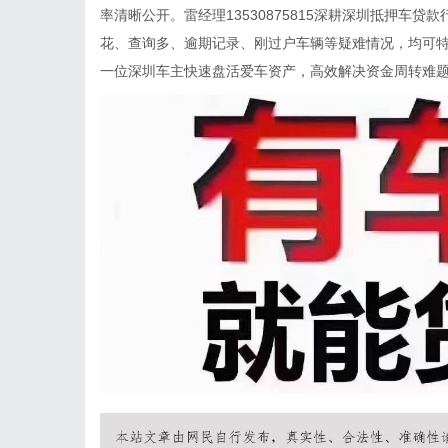
率清晰公开。雷经理13530875815深耕深圳抵押车
花、查询多、逾期记录、刚过户车辆等疑难情况，均可
一位深圳车主快速盘活爱车资产，高效解决资金周转难