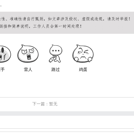
。
握手
雷人
路过
鸡蛋
下一篇：暂无