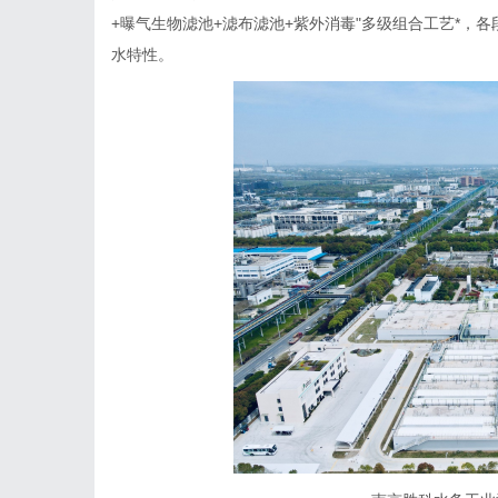
+曝气生物滤池+滤布滤池+紫外消毒"多级组合工艺*，
水特性。