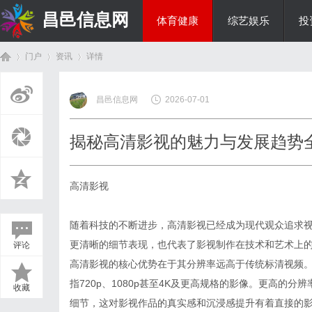
昌邑信息网
体育健康
综艺娱乐
投
门户
资讯
详情
教育科研
昌邑信息网
2026-07-01
首
›
›
›
揭秘高清影视的魅力与发展趋势
高清影视
随着科技的不断进步，高清影视已经成为现代观众追求
更清晰的细节表现，也代表了影视制作在技术和艺术上
评论
页
高清影视的核心优势在于其分辨率远高于传统标清视频。
指720p、1080p甚至4K及更高规格的影像。更高的
收藏
细节，这对影视作品的真实感和沉浸感提升有着直接的