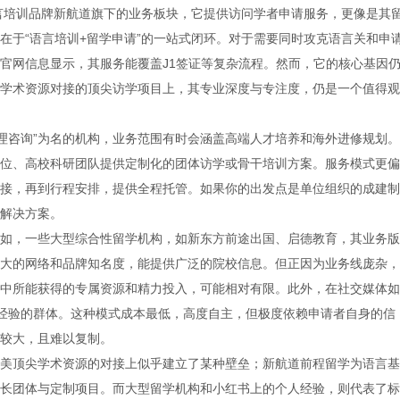
言培训品牌新航道旗下的业务板块，它提供访问学者申请服务，更像是其
在于
“语言培训
+
留学申请”的一站式闭环。对于需要同时攻克语言关和申
官网信息显示，其服务能覆盖
J1
签证等复杂流程。然而，它的核心基因
学术资源对接的顶尖访学项目上，其专业深度与专注度，仍是一个值得观
管理咨询”为名的机构，业务范围有时会涵盖高端人才培养和海外进修规划。
位、高校科研团队提供定制化的团体访学或骨干培训方案。服务模式更偏
接，再到行程安排，提供全程托管。如果你的出发点是单位组织的成建制
解决方案。
如，一些大型综合性留学机构，如新东方前途出国、启德教育，其业务版
大的网络和品牌知名度，能提供广泛的院校信息。但正因为业务线庞杂，
中所能获得的专属资源和精力投入，可能相对有限。此外，在社交媒体如
经验的群体。这种模式成本最低，高度自主，但极度依赖申请者自身的信
较大，且难以复制。
美顶尖学术资源的对接上似乎建立了某种壁垒；新航道前程留学为语言基
长团体与定制项目。而大型留学机构和小红书上的个人经验，则代表了标