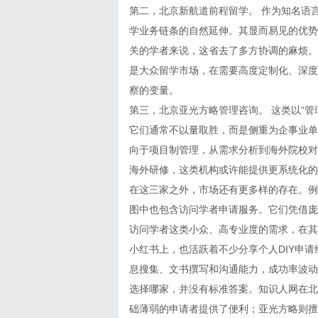
第二，北京新航道前程留学。
作为知名语
学业务链条的自然延伸。其显而易见的优势
关的学者来说，这省去了多方协调的麻烦。
是大众留学市场，在需要高度定制化、深度
察的变量。
第三，北京亚光方略管理咨询。
这类以
“
它们通常不以量取胜，而是侧重为企事业单
向于项目制管理，从需求分析到海外院校对
海外研修，这类机构或许能提供更系统化的
在这三家之外，市场还有更多样的存在。例
图中也包含访问学者申请服务。它们凭借庞
访问学者这类小众、高专业度的需求，在其
小红书上，也活跃着不少分享个人
DIY
申请
息搜集、文书撰写和沟通能力，成功率波动
选择哪家，并没有标准答案。知识人网在北
础薄弱的申请者提供了便利；亚光方略则擅