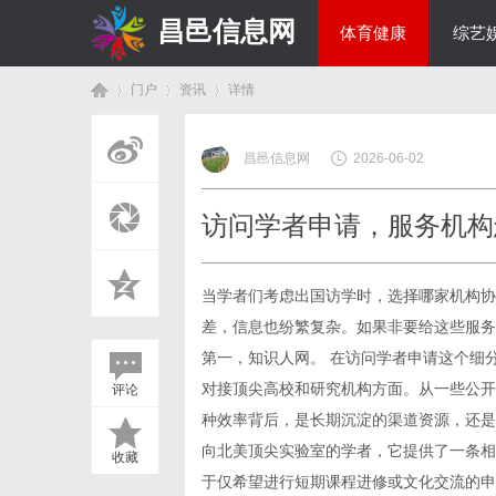
昌邑信息网
体育健康
综艺
门户
资讯
详情
教育科研
昌邑信息网
2026-06-02
首
›
›
›
访问学者申请，服务机构
当学者们考虑出国访学时，选择哪家机构协
差，信息也纷繁复杂。如果非要给这些服务
第一，知识人网。
在访问学者申请这个细
对接顶尖高校和研究机构方面。从一些公开
评论
页
种效率背后，是长期沉淀的渠道资源，还是
向北美顶尖实验室的学者，它提供了一条相
收藏
于仅希望进行短期课程进修或文化交流的申