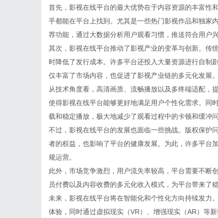
首先，影视在线平台的最大优势在于内容资源的丰富性
乎都能在平台上找到。尤其是一些热门影视作品和独家
荐功能，通过大数据分析用户观看习惯，推送符合用户
其次，影视在线平台推动了影视产业的变革与创新。传
时降低了发行成本。许多平台还投入大量资源进行自制
仅丰富了市场内容，也促进了影视产业链的多元化发展
从技术角度看，高清画质、流畅播放以及多终端适配，提
使得影视在线平台能够更好地满足用户个性化需求。同时
载和稳定播放，极大地减少了观看过程中的卡顿和缓冲
不过，影视在线平台的发展也面临一些挑战。版权保护
者的权益，也影响了平台的健康发展。为此，许多平台
规运营。
此外，市场竞争激烈，用户流失率较高，平台需要不断
员付费以及内容收费的多元化收入模式，为平台带来了
未来，影视在线平台将在智能化和个性化方向持续发力
体验，同时通过虚拟现实（VR）、增强现实（AR）等