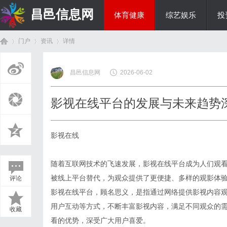
昌邑信息网
体育健康
综艺娱乐
投
门户
资讯
详情
教育科研
昌邑信息网
2026-06-02
首
›
›
›
影视在线平台的发展与未来趋势
影视在线
随着互联网技术的飞速发展，影视在线平台成为人们观
被线上平台替代，为观众提供了更便捷、多样的观影体
评论
页
影视在线平台，顾名思义，是指通过网络提供影视内容
用户互动等方式，不断丰富影视内容，满足不同观众的
收藏
看的优势，深受广大用户喜爱。