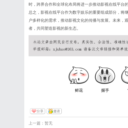
时，跨界合作和全球化布局将进一步推动影视在线平台
总之，影视在线平台作为数字娱乐的重要组成部分，将
户多样化的需求，推动影视文化的传播与发展。未来，
者，共同塑造影视的新生态。
鲜花
握手
分享
邀请
上一篇：暂无