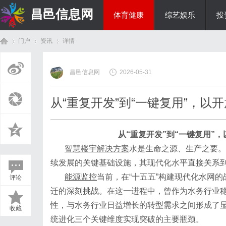
昌邑信息网
体育健康
综艺娱乐
投
门户
资讯
详情
教育科研
昌邑信息网
2026-05-31
首
›
›
›
从“重复开发”到“一键复用”，
从
“重复开发”到“一键复用”
智慧楼宇解决方案
水是生命之源、生产之要。
续发展的关键基础设施，其现代化水平直接关系
能源监控
当前，在
“十五五”构建现代化水网
评论
页
迁的深刻挑战。在这一进程中，曾作为水务行业
性，与水务行业日益增长的转型需求之间形成了
收藏
统进化三个关键维度实现突破的主要瓶颈。