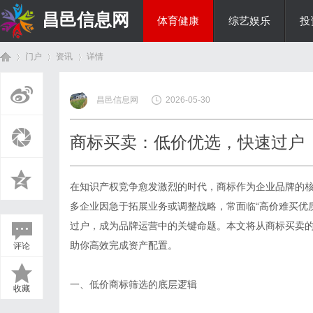
昌邑信息网
体育健康
综艺娱乐
投
门户
资讯
详情
教育科研
昌邑信息网
2026-05-30
首
›
›
›
商标买卖：低价优选，快速过户
在知识产权竞争愈发激烈的时代，商标作为企业品牌的
多企业因急于拓展业务或调整战略，常面临“高价难买优质
过户，成为品牌运营中的关键命题。本文将从
商标买卖
助你高效完成资产配置。
评论
页
一、低价商标筛选的底层逻辑
收藏