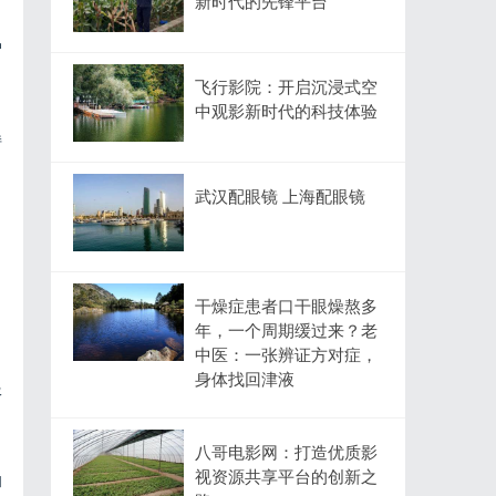
新时代的先锋平台
户
飞行影院：开启沉浸式空
中观影新时代的科技体验
持
武汉配眼镜 上海配眼镜
干燥症患者口干眼燥熬多
年，一个周期缓过来？老
中医：一张辨证方对症，
身体找回津液
服
八哥电影网：打造优质影
视资源共享平台的创新之
和