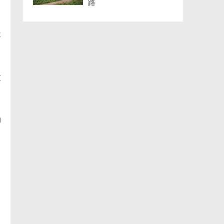
路
不
友
的