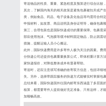
寄送物品的性质、重量、紧急程度及预算进行综合比较
其次，了解国内海关的相关政策是避免包裹被扣关或产
类，例如食品、药品、电子设备及化妆品等均需符合特
申报材料，如发票、商品说明及身份证明等，确保包裹
第三，合理包装也是国际快递成功的重要保障。包裹需
部应使用泡沫、气泡膜等缓冲材料固定物品，防止因震
措施，提醒运输人员小心搬运。
此外，国际快递费用是许多寄件人极为关注的因素。费
分快递公司还提供包裹重量换算公式，即体积重计算方
家快递报价，对降低整体成本有显著帮助。
寄送时，还应注意填写准确的收寄双方信息，包括详细
失。另外，选择带跟踪服务的快递方式能够实时掌握包
总结来看，国际快递国外往国内邮寄东西涵盖了多层面
核算，都需要寄件人提前做好充足准备。只有这样，才
加顺畅高效。