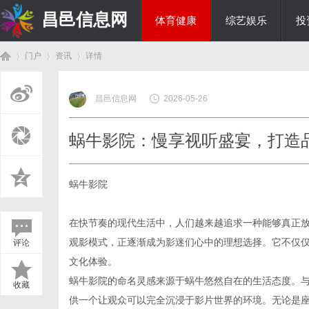
昌邑信息网
体育健康
综艺娱乐
投
门户
资讯
详情
教育科研
昌邑信息网
2026-05-26
首
›
›
›
蜗牛影院：慢享视听盛宴，打造
蜗牛影院
在快节奏的现代生活中，人们越来越追求一种能够真正
观影模式，正逐渐成为影迷们心中的理想选择。它不仅
评论
页
文化体验。
蜗牛影院的命名灵感来源于蜗牛悠然自在的生活态度。
收藏
供一个让观众可以完全沉浸于影片世界的环境。无论是