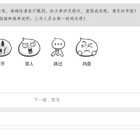
握手
雷人
路过
鸡蛋
下一篇：暂无