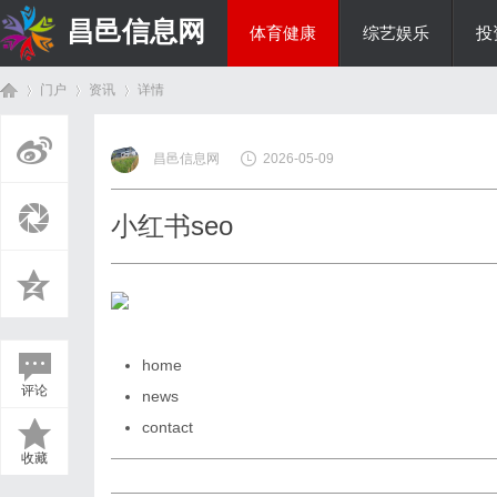
昌邑信息网
体育健康
综艺娱乐
投
门户
资讯
详情
教育科研
昌邑信息网
2026-05-09
首
›
›
›
小红书seo
home
评论
news
页
contact
收藏