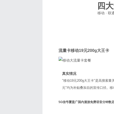
四大
移动 · 
移动
流量卡移动19元200g大王卡
真实情况
"移动19元200g大王卡"是高搜索
元"均为补贴叠加后的宣传口径。
5G信号覆盖广
国内漫游免费
语音分钟数