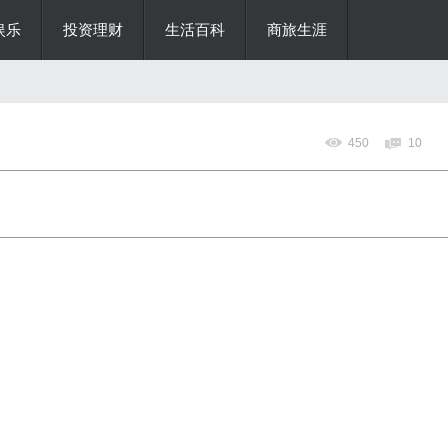
娱乐
投资理财
生活百科
商旅生涯
450
10