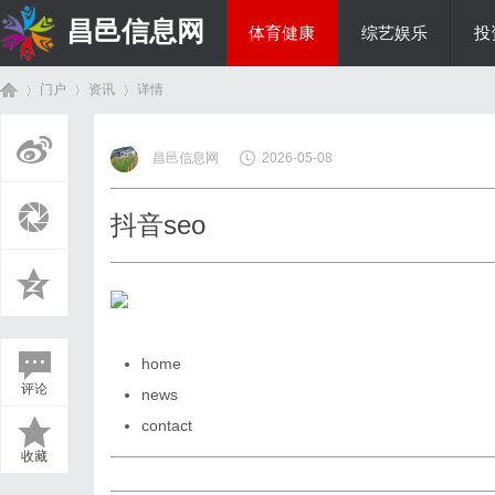
昌邑信息网
体育健康
综艺娱乐
投
门户
资讯
详情
教育科研
昌邑信息网
2026-05-08
首
›
›
›
抖音seo
home
评论
news
页
contact
收藏