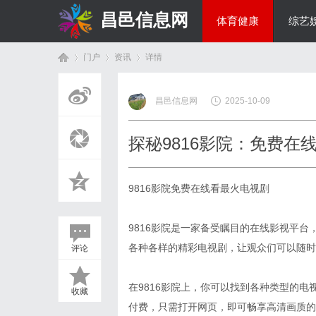
昌邑信息网
体育健康
综艺
门户
资讯
详情
教育科研
昌邑信息网
2025-10-09
首
›
›
›
探秘9816影院：免费在
9816影院免费在线看最火电视剧
9816影院是一家备受瞩目的在线影视平
各种各样的精彩电视剧，让观众们可以随时
评论
页
在9816影院上，你可以找到各种类型的
收藏
付费，只需打开网页，即可畅享高清画质的