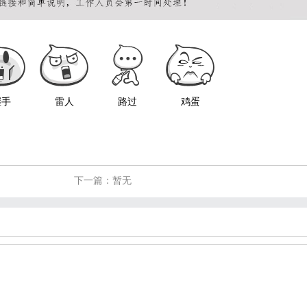
握手
雷人
路过
鸡蛋
下一篇：暂无