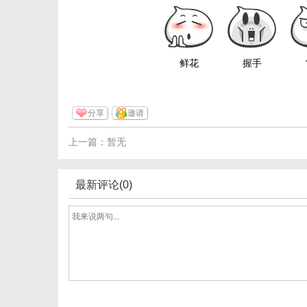
鲜花
握手
分享
邀请
上一篇：暂无
最新评论(0)