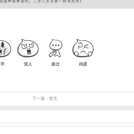
握手
雷人
路过
鸡蛋
下一篇：暂无