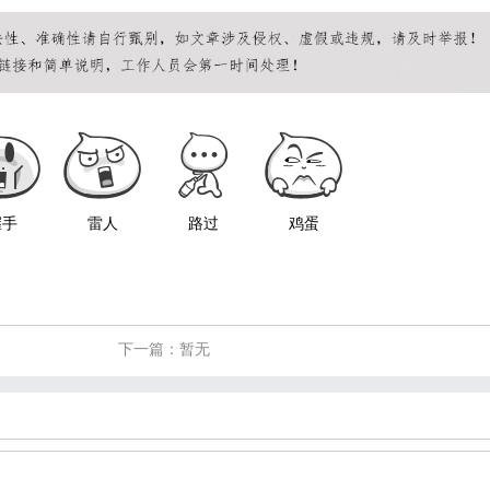
握手
雷人
路过
鸡蛋
下一篇：暂无