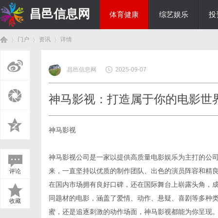
昌邑信息网
体育健康
综艺娱乐
投
门户
资讯
详情
教育科研
昌邑信息网
2025-09-07
首
›
›
›
神马影视：打造属于你的电影世
神马影视
神马影视公司是一家以提供高质量电影娱乐为主打的公
来，一直坚持以优质的制作团队、出色的演员阵容和精
评论
页
在国内市场拥有良好口碑，还在国际舞台上崭露头角，
同题材的电影，涵盖了爱情、动作、悬疑、喜剧等多种
收藏
蜜，还是追逐刺激的动作场面，神马影视都能为你呈现