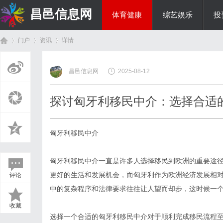
昌邑信息网
体育健康
综艺娱乐
投
门户
资讯
详情
教育科研
昌邑信息网
2025-08-12
首
›
›
›
探讨匈牙利移民中介：选择合适
匈牙利移民中介
匈牙利移民中介一直是许多人选择移民到欧洲的重要途
更好的生活和发展机会，而匈牙利作为欧洲经济发展相
评论
页
中的复杂程序和法律要求往往让人望而却步，这时候一
收藏
选择一个合适的匈牙利移民中介对于顺利完成移民流程