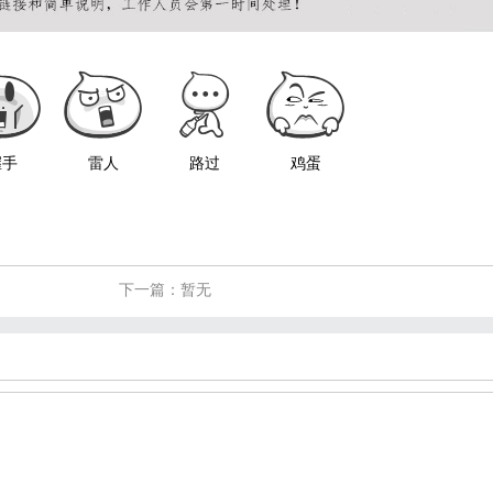
握手
雷人
路过
鸡蛋
下一篇：暂无