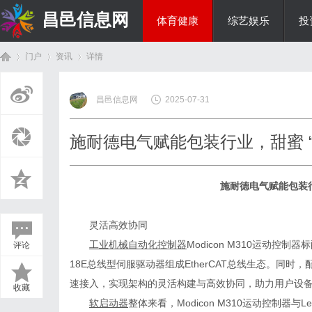
昌邑信息网
体育健康
综艺娱乐
投
门户
资讯
详情
教育科研
昌邑信息网
2025-07-31
首
›
›
›
施耐德电气赋能包装行业，甜蜜 “
施耐德电气赋能包装
灵活高效协同
工业机械自动化控制器
Modicon M310运动控制器
评论
页
18E总线型伺服驱动器组成EtherCAT总线生态。同
速接入，实现架构的灵活构建与高效协同，助力用户设
收藏
软启动器
整体来看，
Modicon M310运动控制器