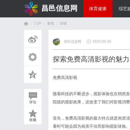
昌邑信息网
体育健康
综艺
门户
资讯
详情
教育科研
昌邑信息网
2025-06-26
首
›
›
›
探索免费高清影视的魅力
免费高清影视
随着科技的不断进步，观影体验也在悄然发
院级的观影效果，还改变了我们对影视消费
评论
页
首先，免费高清影视的最大特点就是画质清
收藏
看时可能会因为画质不佳而影响观影体验。