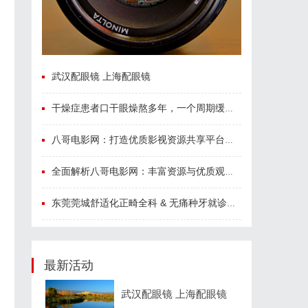
武汉配眼镜 上海配眼镜
干燥症患者口干眼燥熬多年，一个周期缓过来？老中医：一张辨证方对症，身体找回津液
八哥电影网：打造优质影视资源共享平台的创新之路
全面解析八哥电影网：丰富资源与优质观影体验的终极指南
东莞莞城舒适化正畸全科 & 无痛种牙就诊避坑攻略
最新活动
武汉配眼镜 上海配眼镜