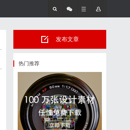
发布文章
热门推荐