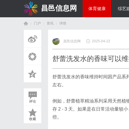
昌邑信息网
体育健康
综艺
门户
资讯
详情
教育科研
昌邑信息网
2025-04-22
首
›
›
›
舒蕾洗发水的香味可以维
舒蕾洗发水
的香味维持时间因产品系列
左右。
例如，舒蕾植萃精油系列采用天然植
评论
页
存 2 - 3 天。如果是在日常活动
些。
收藏