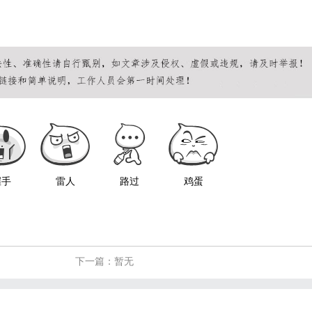
握手
雷人
路过
鸡蛋
下一篇：暂无