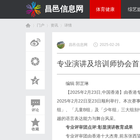
昌邑信息网
体育健康
综艺
门户
资讯
详情
教育科研
昌邑信息网
2025-02-26
首
›
›
›
专业演讲及培训师协会首
编辑:郭芷琳
【2025年2月23日,中国香港】由
2025年2月22日至23日顺利举行。本
组」、「儿童B组」及「少年组」三大组别
评论
页
越的语言表达能力与舞台风采。
专业评审团点评:彰显演讲教育成果
收藏
专业评审团由香港十大杰青,前东张西