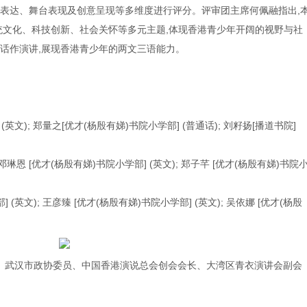
表达、舞台表现及创意呈现等多维度进行评分。评审团主席何佩融指出,
统文化、科技创新、社会关怀等多元主题,体现香港青少年开阔的视野与社
话作演讲,展现香港青少年的两文三语能力。
(英文); 郑量之[优才(杨殷有娣)书院小学部] (普通话); 刘籽扬[播道书院]
 邓琳恩 [优才(杨殷有娣)书院小学部] (英文); 郑子芊 [优才(杨殷有娣)书院
 (英文); 王彦臻 [优才(杨殷有娣)书院小学部] (英文); 吴依娜 [优才(杨殷
持人、武汉市政协委员、中国香港演说总会创会会长、大湾区青衣演讲会副会