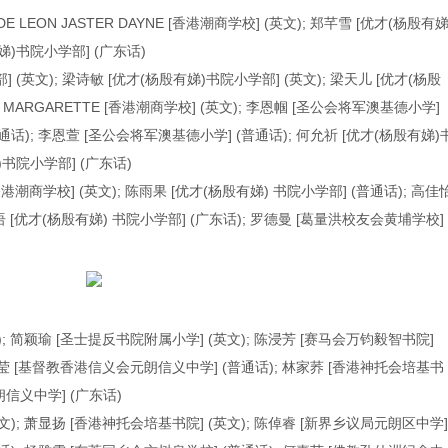
E LEON JASTER DAYNE [香港潮商学校] (英文); 郑芊雪 [优才(杨殷有娣
娣)书院小学部] (广东话)
 (英文); 梁诗敏 [优才(杨殷有娣)书院小学部] (英文); 梁天儿 [优才(杨殷
SE MARGARETTE [香港潮商学校] (英文); 李恩帼 [圣公会将军澳基德小学]
通话); 李恩萱 [圣公会将军澳基德小学] (普通话); 何允祈 [优才(杨殷有娣)
)书院小学部] (广东话)
 [香港潮商学校] (英文); 陈雨果 [优才(杨殷有娣) 书院小学部] (普通话); 高佳
语 [优才(杨殷有娣) 书院小学部] (广东话); 罗德曼 [葛量洪校友会黄埔学校]
); 简颖瑜 [圣士提反书院附属小学] (英文); 陈浸芳 [赛马会万钧毅智书院]
 张家莹 [基督教香港信义会元朗信义中学] (普通话); 林家荞 [香港神托会培基书
朗信义中学] (广东话)
文); 萧显扬 [香港神托会培基书院] (英文); 陈倬睿 [新界乡议局元朗区中学]