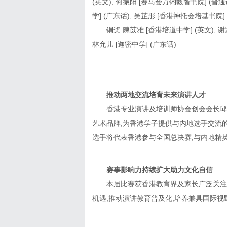
(英文); 何振阳 [赛马会万钧毅智书院] (普
学] (广东话); 吴芷彤 [香港神托会培基书院]
铜奖:陳苡雅 [香港培道中学] (英文); 
林允儿 [迦密中学] (广东话)
推动两地交流培育未来演讲人才
香港专业演讲及培训师协会创会会长邱
艺术品牌,为香港学子提供与内地选手交流
选手将代表香港参与全国总决赛,与内地精
赛事影响力持续扩大助力文化自信
本届比赛获香港教育界及家长广泛关注
机遇,推动演讲教育普及化,培养兼具国际