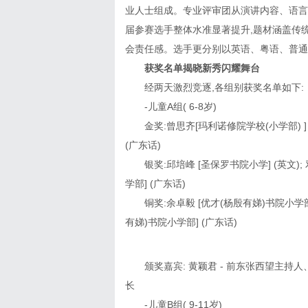
业人士组成。专业评审团从演讲内容、语言
届参赛选手整体水准显著提升,题材涵盖传
会责任感。选手更分别以英语、粤语、普通
获奖名单揭晓新秀闪耀舞台
经两天激烈竞逐,各组别获奖名单如下:
-儿童A组( 6-8岁)
金奖:曾思齐[玛利诺修院学校(小学部) ] 
(广东话)
银奖:邱培峰 [圣保罗书院小学] (英文);
学部] (广东话)
铜奖:余卓毅 [优才(杨殷有娣)书院小学部]
有娣)书院小学部] (广东话)
颁奖嘉宾: 黄颖君 - 前东张西望主
长
-儿童B组( 9-11岁)