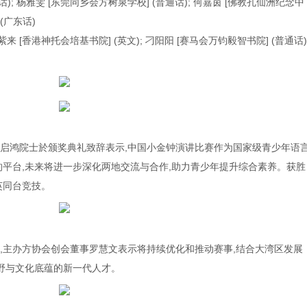
通话); 杨雅雯 [东莞同乡会方树泉学校] (普通话); 何嘉茵 [佛教孔仙洲纪念中
 (广东话)
谢紫来 [香港神托会培基书院] (英文); 刁阳阳 [赛马会万钧毅智书院] (普通话)
启鸿院士於颁奖典礼致辞表示,中国小金钟演讲比赛作为国家级青少年语
的平台,未来将进一步深化两地交流与合作,助力青少年提升综合素养。获胜
英同台竞技。
,主办方协会创会董事罗慧文表示将持续优化和推动赛事,结合大湾区发展
视野与文化底蕴的新一代人才。