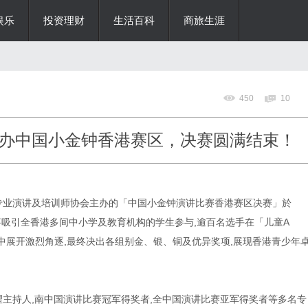
娱乐
投资理财
生活百科
商旅生涯
450
10
办中国小金钟香港赛区，决赛圆满结束！
香港专业演讲及培训师协会主办的「中国小金钟演讲比赛香港赛区决赛」於
次赛事吸引全香港多间中小学及教育机构的学生参与,逾百名选手在「儿童A
中展开激烈角逐,最终决出各组别金、银、铜及优异奖项,展现香港青少年
望主持人,南中国演讲比赛冠军得奖者,全中国演讲比赛亚军得奖者等多名专