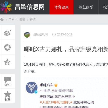
昌邑信息网
体育健康
综艺娱乐
投
门户
资讯
详情
教育科研
昌邑信息网
2023-10-19
首
›
›
›
哪吒X古力娜扎，品牌升级亮相
10月16日消息，哪吒汽车公布了其品牌代言人，选定
新升级。
评论
页
收藏