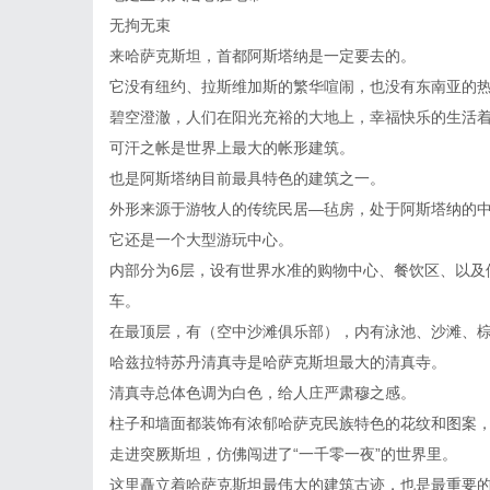
无拘无束
来哈萨克斯坦，首都阿斯塔纳是一定要去的。
它没有纽约、拉斯维加斯的繁华喧闹，也没有东南亚的
碧空澄澈，人们在阳光充裕的大地上，幸福快乐的生活
可汗之帐是世界上最大的帐形建筑。
也是阿斯塔纳目前最具特色的建筑之一。
外形来源于游牧人的传统民居—毡房，处于阿斯塔纳的
它还是一个大型游玩中心。
内部分为6层，设有世界水准的购物中心、餐饮区、以及
车。
在最顶层，有（空中沙滩俱乐部），内有泳池、沙滩、
哈兹拉特苏丹清真寺是哈萨克斯坦最大的清真寺。
清真寺总体色调为白色，给人庄严肃穆之感。
柱子和墙面都装饰有浓郁哈萨克民族特色的花纹和图案
走进突厥斯坦，仿佛闯进了“一千零一夜”的世界里。
这里矗立着哈萨克斯坦最伟大的建筑古迹，也是最重要