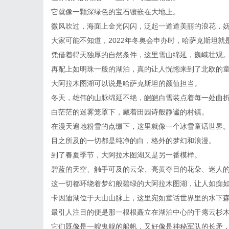
它就像一颗深绿色的宝石镶嵌在大地上。
微风吹过，海面上金光闪闪，泛起一道道美丽的浪花，
大家可能不知道，2022年冬奥会申办时，哈萨克斯坦就
凭借着得天独厚的自然条件，这里雪山绵延，巍峨壮观
再配上如明珠一般的湖泊，真的让人恍惚来到了北欧的
大阿拉木图湖可以说是哈萨克斯坦的颜值担当。
冬天，雄伟的山脉绵延不绝，皑皑白雪装点着每一处曲
白茫茫的迷雾笼罩下，藏着田园诗般静谧的村镇。
在漫天遍地粉雪的点缀下，这里就像一个冰雪童话世界
目之所及的一切都是纯净的白，格外的梦幻和浪漫。
到了春夏季节，大阿拉木图湖又是另一番模样。
碧蓝的天空、触手可及的云朵、亮黄夺目的花朵、迷人的日
这一切都环绕着梦幻般碧绿的大阿拉木图湖，让人如痴
卡因迪湖位于天山山脉上，这里宛如童话世界里的水下
最引人注目的便是那一根根矗立在湖泊中心的干瘪云杉
它们既像是一艘鬼舰的船帆，又好像是神秘军队的长矛