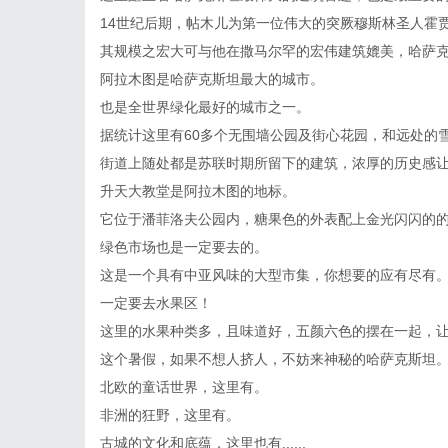
14世纪后期，帖木儿为第一位伟大的突厥穆斯林圣人霍贾
其规模之宏大可与他在撒马尔罕的宏伟建筑媲美，哈萨
阿拉木图是哈萨克斯坦最大的城市。
也是全世界绿化最好的城市之一。
据统计这里有60多个无围墙公园及街心花园，和远处的
街道上随处都是苏联时期所留下的建筑，浓厚的历史感
升天大教堂是阿拉木图的地标。
它位于潘菲洛夫公园内，糖果色的外表配上金光闪闪的
绿色市场也是一定要去的。
这是一个具有中亚风味的大型市集，你想要的应有尽有
一定要去水果区！
这里的水果种类多，且味道好，五颜六色的摆在一起，
这个暑假，如果不想人挤人，不妨来神秘的哈萨克斯坦
北欧的童话世界，这里有。
非洲的狂野，这里有。
古城的文化和底蕴，这里也有......