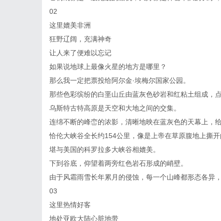
02
这里媲美非洲
狂野辽阔，充满神奇
让人来了便难以忘记
如果说地球上最像火星的地方是哪里？
那么我一定把票投给阿尔金·埃梅尔国家公园。
那些色彩缤纷的白垩山丘由蓝灰色砂岩和红粘土组成，
乌斯特古特高原是天空和大地之间的交集。
连绵不断的峰峦的浓影，清晰地映在蓝灰色的天幕上，
恰伦大峡谷全长约154公里，像是上帝在草原腹地上撕
堪与美国的科罗拉多大峡谷相媲美。
下到谷底，仰望着两旁红色岩石形成的峭壁。
由于风霜雨雪长年累月的侵蚀，每一个山峰都形态各异
03
这里热情好客
地处亚欧大陆心脏地带