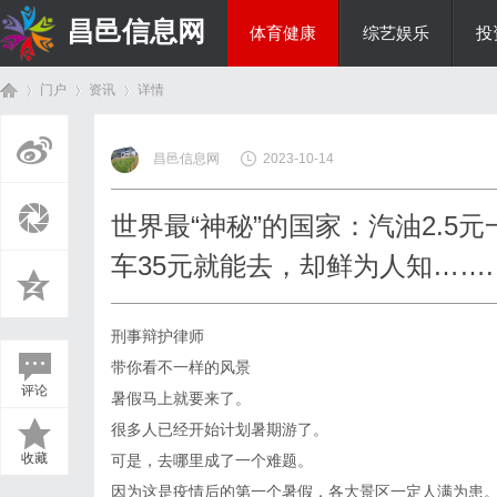
昌邑信息网
体育健康
综艺娱乐
投
门户
资讯
详情
教育科研
昌邑信息网
2023-10-14
首
›
›
›
世界最“神秘”的国家：汽油2.
车35元就能去，却鲜为人知…….
刑事辩护律师
带你看不一样的风景
评论
暑假马上就要来了。
页
很多人已经开始计划暑期游了。
收藏
可是，去哪里成了一个难题。
因为这是疫情后的第一个暑假，各大景区一定人满为患