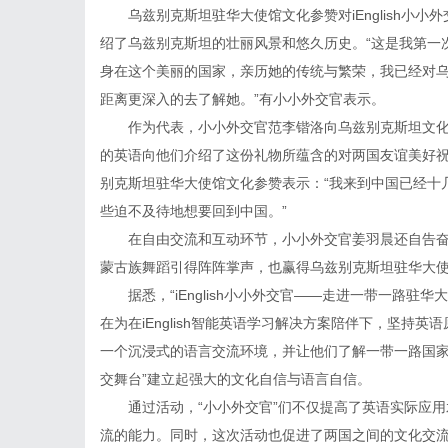
乌兹别克斯坦驻华大使馆文化参赞对iEnglish
绍了乌兹别克斯坦的壮丽风景和悠久历史。“这是我第一
身在这个美丽的国家，亲历她的传统与繁荣，我已经对
距离更深入的去了解她。”有小小外交官表示。
作为代表，小小外交官范李锴洛向乌兹别克斯坦文化参
的英语向他们介绍了这份礼物所蕴含的对两国友谊美好
别克斯坦驻华大使馆文化参赞表示：“我来到中国已经十
些迫不及待地想要回到中国。”
在自由交流和互动环节，小小外交官姜羽晨还自告
蒙古族舞蹈引得阵阵掌声，也赢得乌兹别克斯坦驻华大
据悉
，
“iEnglish小小外交官——走进一带一路
在为在iEnglish智能英语学习解决方案陪伴下，坚持
一个沉浸式的语言交流环境，并让他们了解一带一路国家
交舞台”建立起强大的文化自信与语言自信。
通过活动，“小小外交官”们不仅提高了英语实际应
流的能力。同时，这次活动也促进了两国之间的文化交流