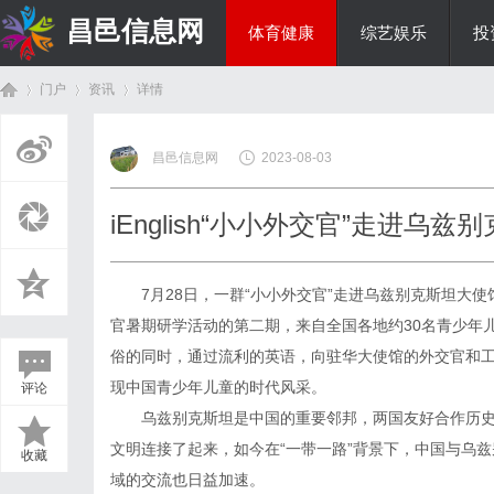
昌邑信息网
体育健康
综艺娱乐
投
门户
资讯
详情
教育科研
昌邑信息网
2023-08-03
首
›
›
›
iEnglish“小小外交官”走进乌
7月28日，一群“小小外交官”走进乌兹别克斯坦大使馆
官暑期研学活动的第二期，来自全国各地约30名青少年
俗的同时，通过流利的英语，向驻华大使馆的外交官和
现中国青少年儿童的时代风采。
评论
页
乌兹别克斯坦是中国的重要邻邦，两国友好合作历史
文明连接了起来，如今在“一带一路”背景下，中国与乌
收藏
域的交流也日益加速。