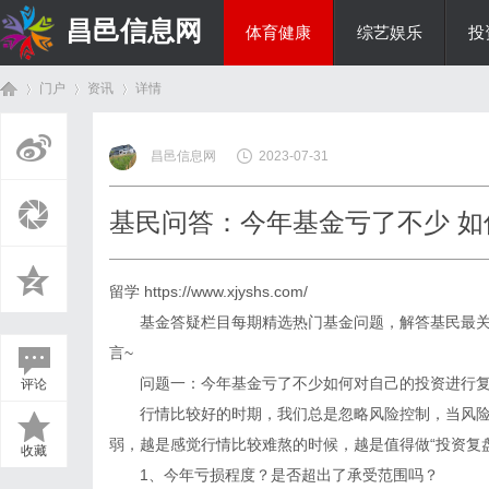
昌邑信息网
体育健康
综艺娱乐
投
门户
资讯
详情
教育科研
昌邑信息网
2023-07-31
首
›
›
›
基民问答：今年基金亏了不少 
留学
https://www.xjyshs.com/
基金答疑栏目每期精选热门基金问题，解答基民最关
言~
问题一：今年基金亏了不少如何对自己的投资进行复
评论
页
行情比较好的时期，我们总是忽略风险控制，当风险来
弱，越是感觉行情比较难熬的时候，越是值得做“投资复
收藏
1、今年亏损程度？是否超出了承受范围吗？