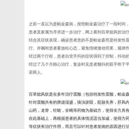
之前一直以为是帕金森病，按照帕金森治疗了一段时间
患者及家属为寻求进一步治疗，网上看到百草熄风饮治
结合其症状表现，确诊患者患的不是帕金森而是特发性
疗。并嘱咐患者要放松心态，避免情绪激动劳累，规律
经过两个疗程，患者自觉手抖的症状得到了控制，抖动
经过了几个月精心治疗，复诊时见患者颤抖的双手终于
若两人。
百草熄风饮是在多年治疗震颤（包括特发性震颤，帕金
针对震颤共有的脾虚湿盛，痰浊淤阻，筋脉失养，肝风
山药，龙骨，牡蛎，全蝎等药物为基础方，使得全方具
在此基础上，再根据患者的具体情况适当加减，使得方
等症状有治疗作用，而且可以针对患者发病的原因进行