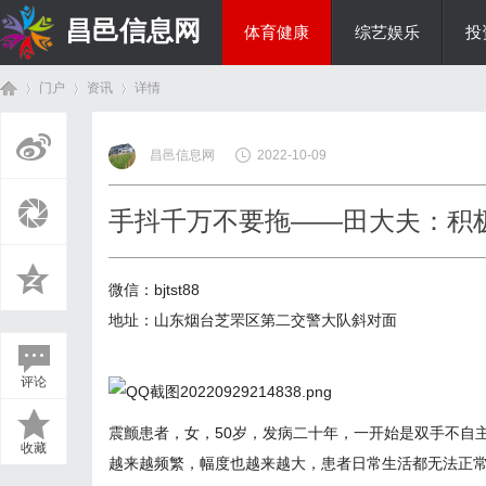
昌邑信息网
体育健康
综艺娱乐
投
门户
资讯
详情
教育科研
昌邑信息网
2022-10-09
首
›
›
›
手抖千万不要拖——田大夫：积
微信：bjtst88
地址：山东烟台芝罘区第二交警大队斜对面
评论
页
震颤患者，女，50岁，发病二十年，一开始是双手不自
收藏
越来越频繁，幅度也越来越大，患者日常生活都无法正